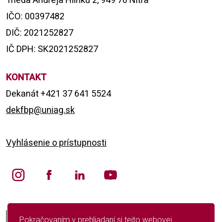
IČO: 00397482
DIČ: 2021252827
IČ DPH: SK2021252827
KONTAKT
Dekanát +421 37 641 5524
dekfbp@uniag.sk
Vyhlásenie o prístupnosti
English version
Pokračovaním v prehliadaní si tejto webovej