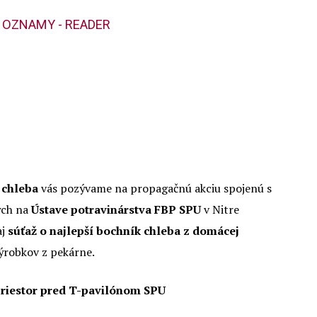
OZNAMY - READER
 chleba
vás pozývame na propagačnú akciu spojenú s
ých na
Ústave potravinárstva FBP SPU
v Nitre
aj
súťaž o najlepší bochník chleba z domácej
ýrobkov z pekárne.
 priestor pred T-pavilónom SPU