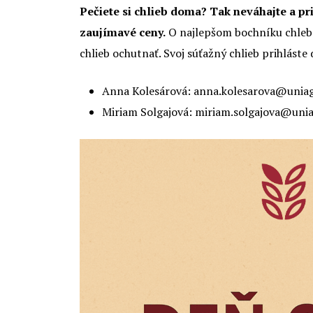
Pečiete si chlieb doma? Tak neváhajte a pri
zaujímavé ceny.
O najlepšom bochníku chleba
chlieb ochutnať. Svoj súťažný chlieb prihlást
Anna Kolesárová: anna.kolesarova@uniag
Miriam Solgajová: miriam.solgajova@unia