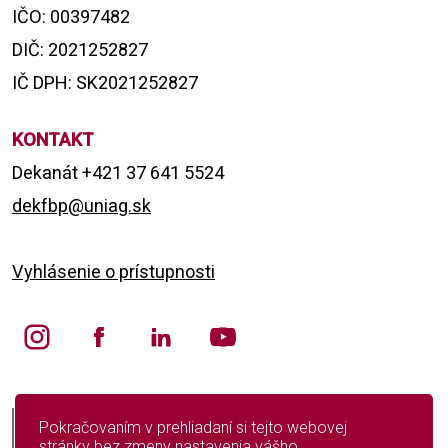
IČO: 00397482
DIČ: 2021252827
IČ DPH: SK2021252827
KONTAKT
Dekanát +421 37 641 5524
dekfbp@uniag.sk
Vyhlásenie o prístupnosti
English version
Pokračovaním v prehliadaní si tejto webovej
stránky bez zmeny nastavenia vášho