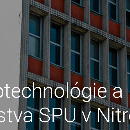
otechnológie a
stva SPU v Nitr