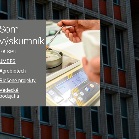
Som
výskumník
GA SPU
JMBFS
Agrobiotech
Riešené projekty
Vedecké
podujatia