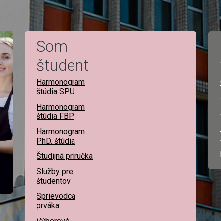
Som
študent
Harmonogram
štúdia SPU
Harmonogram
štúdia FBP
Harmonogram
PhD. štúdia
Študijná príručka
Služby pre
študentov
Sprievodca
prváka
Výberové