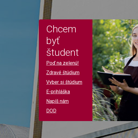
Chcem
byť
študent
Poď na zelenú!
Zdravé štúdium
Vyber si štúdium
E-prihláška
Napíš nám
DOD