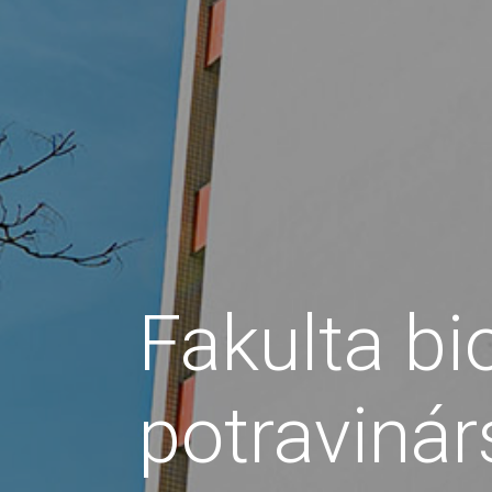
Fakulta bi
potravinár